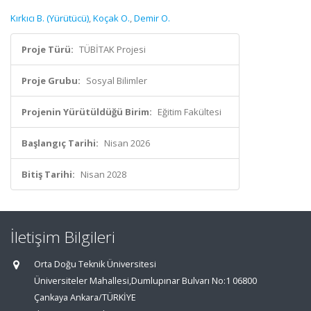
Kırkıcı B. (Yürütücü)
,
Koçak O.
,
Demir O.
Proje Türü:
TÜBİTAK Projesi
Proje Grubu:
Sosyal Bilimler
Projenin Yürütüldüğü Birim:
Eğitim Fakültesi
Başlangıç Tarihi:
Nisan 2026
Bitiş Tarihi:
Nisan 2028
İletişim Bilgileri
Orta Doğu Teknik Üniversitesi
Üniversiteler Mahallesi,Dumlupınar Bulvarı No:1 06800
Çankaya Ankara/TÜRKİYE